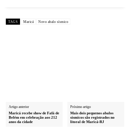
TAGS
Maricá
Novo abalo sísmico
Artigo anterior
Próximo artigo
Maricá recebe show de Fafá de
Mais dois pequenos abalos
Belém em celebração aos 212
sísmicos são registrados no
anos da cidade
litoral de Maricá-RJ