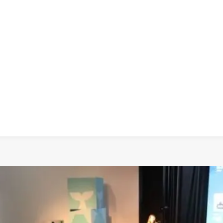
 dia
social
política
cultura
saúde
policial