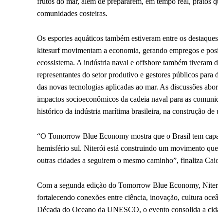
frutos do mar, além de prepararem, em tempo real, pratos 
comunidades costeiras.
Os esportes aquáticos também estiveram entre os destaque
kitesurf movimentam a economia, gerando empregos e posi
ecossistema. A indústria naval e offshore também tiveram
representantes do setor produtivo e gestores públicos para 
das novas tecnologias aplicadas ao mar. As discussões abo
impactos socioeconômicos da cadeia naval para as comunidad
histórico da indústria marítima brasileira, na construção de
“O Tomorrow Blue Economy mostra que o Brasil tem capacid
hemisfério sul. Niterói está construindo um movimento que 
outras cidades a seguirem o mesmo caminho”, finaliza Cai
Com a segunda edição do Tomorrow Blue Economy, Niterói 
fortalecendo conexões entre ciência, inovação, cultura oce
Década do Oceano da UNESCO, o evento consolida a cidade