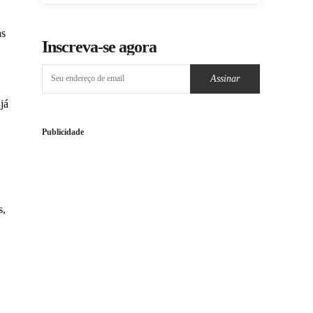
as
Inscreva-se agora
Assinar
já
Publicidade
s,