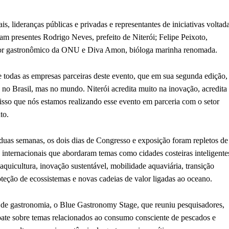
s, lideranças públicas e privadas e representantes de iniciativas voltad
eram presentes Rodrigo Neves, prefeito de Niterói; Felipe Peixoto,
ador gastronômico da ONU e Diva Amon, bióloga marinha renomada.
 todas as empresas parceiras deste evento, que em sua segunda edição, 
no Brasil, mas no mundo. Niterói acredita muito na inovação, acredita
 isso que nós estamos realizando esse evento em parceria com o setor
to.
duas semanas, os dois dias de Congresso e exposição foram repletos de
e internacionais que abordaram temas como cidades costeiras inteligente
 aquicultura, inovação sustentável, mobilidade aquaviária, transição
oteção de ecossistemas e novas cadeias de valor ligadas ao oceano.
o de gastronomia, o Blue Gastronomy Stage, que reuniu pesquisadores,
ate sobre temas relacionados ao consumo consciente de pescados e