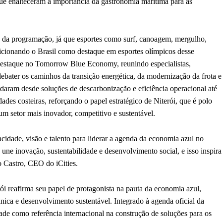
que enalteceram a importância da gastronomia marítima para as
s da programação, já que esportes como surf, canoagem, mergulho,
cionando o Brasil como destaque em esportes olímpicos desse
 destaque no Tomorrow Blue Economy, reunindo especialistas,
debater os caminhos da transição energética, da modernização da frota e
rdaram desde soluções de descarbonização e eficiência operacional até
es costeiras, reforçando o papel estratégico de Niterói, que é polo
 um setor mais inovador, competitivo e sustentável.
ade, visão e talento para liderar a agenda da economia azul no
une inovação, sustentabilidade e desenvolvimento social, e isso inspira
o Castro, CEO do iCities.
reafirma seu papel de protagonista na pauta da economia azul,
ânica e desenvolvimento sustentável. Integrado à agenda oficial da
 como referência internacional na construção de soluções para os