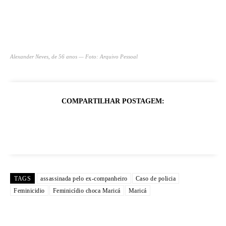
Alexander Neves, de 56 anos — Foto: Arquivo Pessoal
COMPARTILHAR POSTAGEM:
TAGS
assassinada pelo ex-companheiro
Caso de policia
Feminicidio
Feminicídio choca Maricá
Maricá