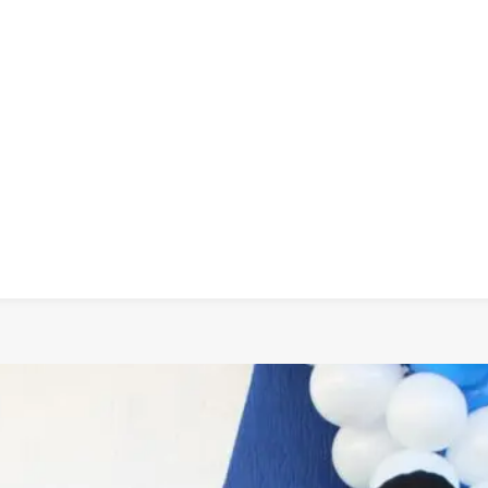
 dia
social
política
cultura
saúde
policial