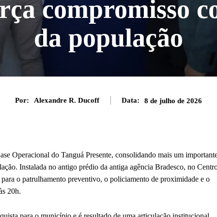
força compromisso c
da população
Por:
Alexandre R. Ducoff
Data:
8 de julho de 2026
a Base Operacional do Tanguá Presente, consolidando mais um important
lação. Instalada no antigo prédio da antiga agência Bradesco, no Centr
co para o patrulhamento preventivo, o policiamento de proximidade e o
às 20h.
ista para o município e é resultado de uma articulação institucional