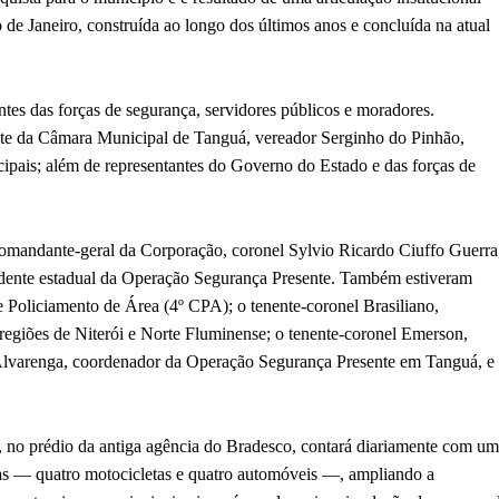
de Janeiro, construída ao longo dos últimos anos e concluída na atual
antes das forças de segurança, servidores públicos e moradores.
ente da Câmara Municipal de Tanguá, vereador Serginho do Pinhão,
cipais; além de representantes do Governo do Estado e das forças de
 comandante-geral da Corporação, coronel Sylvio Ricardo Ciuffo Guerra
endente estadual da Operação Segurança Presente. Também estiveram
 Policiamento de Área (4º CPA); o tenente-coronel Brasiliano,
egiões de Niterói e Norte Fluminense; o tenente-coronel Emerson,
 Alvarenga, coordenador da Operação Segurança Presente em Tanguá, e
, no prédio da antiga agência do Bradesco, contará diariamente com um
turas — quatro motocicletas e quatro automóveis —, ampliando a