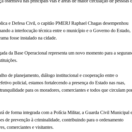
 ostensiva nas principais vias e áreas de maior circulação de pessoas 
ública e Defesa Civil, o capitão PMERJ Raphael Chagas desempenhou
ando a interlocução técnica entre o município e o Governo do Estado,
ama fosse instalado na cidade.
egada da Base Operacional representa um novo momento para a seguran
tituições.
lho de planejamento, diálogo institucional e cooperação entre o
etivo policial, estamos fortalecendo a presença do Estado nas ruas,
ranquilidade para os moradores, comerciantes e todos que circulam po
á de forma integrada com a Polícia Militar, a Guarda Civil Municipal 
ões de prevenção à criminalidade, contribuindo para o ordenamento
s, comerciantes e visitantes.