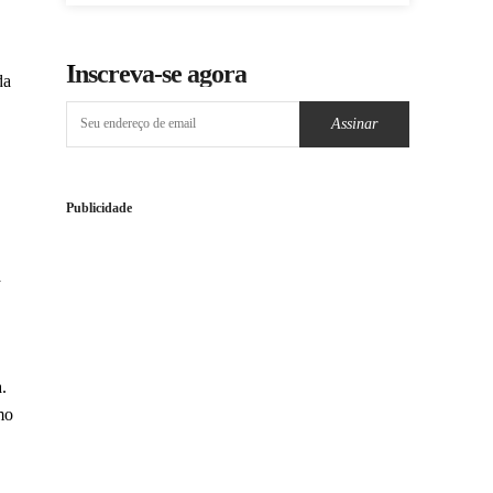
Inscreva-se agora
da
Assinar
Publicidade
a
.
mo