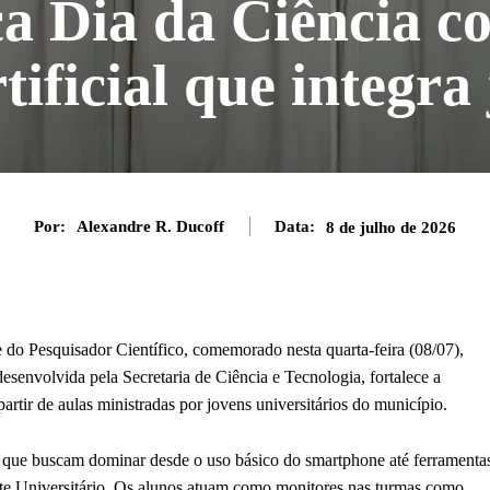
a Dia da Ciência co
tificial que integra
Por:
Alexandre R. Ducoff
Data:
8 de julho de 2026
e do Pesquisador Científico, comemorado nesta quarta-feira (08/07),
desenvolvida pela Secretaria de Ciência e Tecnologia, fortalece a
artir de aulas ministradas por jovens universitários do município.
 que buscam dominar desde o uso básico do smartphone até ferramenta
te Universitário. Os alunos atuam como monitores nas turmas como