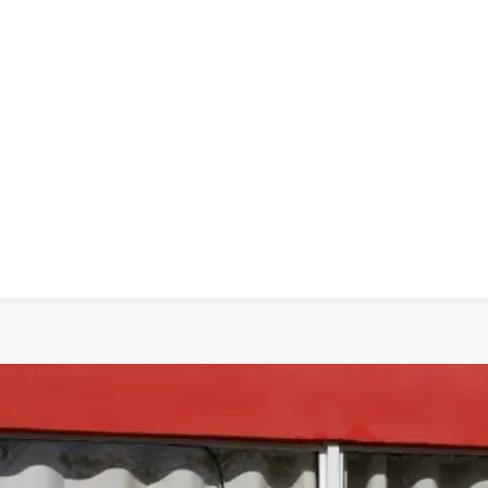
 dia
social
política
cultura
saúde
policial