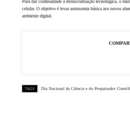
Para dar continuidade à democratização tecnológica, o mun
celular. O objetivo é levar autonomia básica aos novos alu
ambiente digital.
COMPAR
Dia Nacional da Ciência e do Pesquisador Científ
TAGS