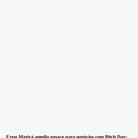
Expo Maricá amplia espaço para negócios com Pitch Day;