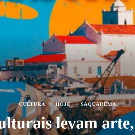
CULTURA
HOJE
SAQUAREMA
ulturais levam arte,