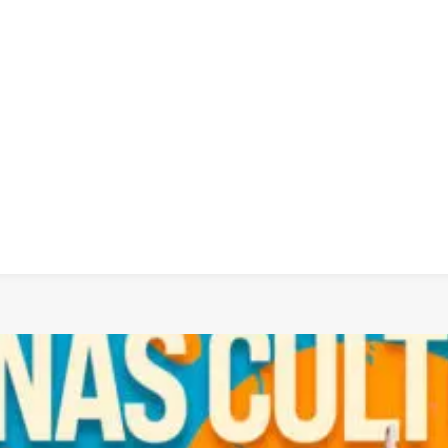
 dia
social
política
cultura
saúde
policial