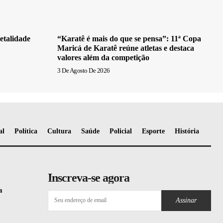
etalidade
“Karatê é mais do que se pensa”: 11ª Copa
Maricá de Karatê reúne atletas e destaca
valores além da competição
3 De Agosto De 2026
al
Política
Cultura
Saúde
Policial
Esporte
História
Inscreva-se agora
a
Assinar