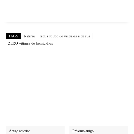
TAGS
Niterói
reduz roubo de veículos e de rua
ZERO vítimas de homicídios
Artigo anterior
Próximo artigo