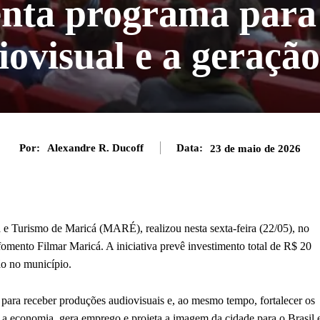
nta programa para
ovisual e a geraçã
Por:
Alexandre R. Ducoff
Data:
23 de maio de 2026
 e Turismo de Maricá (MARÉ), realizou nesta sexta-feira (22/05), no
omento Filmar Maricá. A iniciativa prevê investimento total de R$ 20
ão no município.
ara receber produções audiovisuais e, ao mesmo tempo, fortalecer os
a a economia, gera emprego e projeta a imagem da cidade para o Brasil 