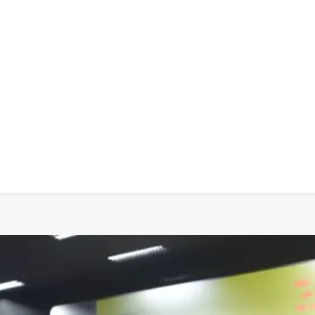
 dia
social
política
cultura
saúde
policial