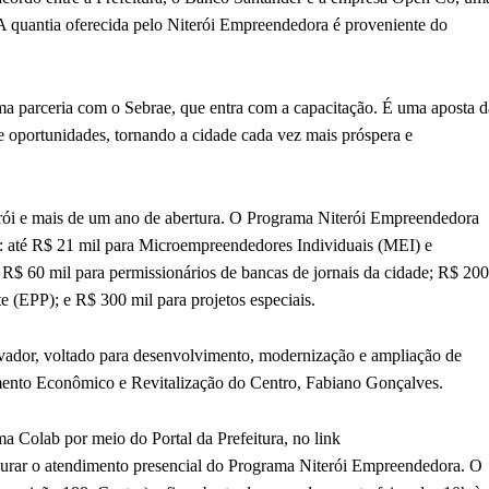
 A quantia oferecida pelo Niterói Empreendedora é proveniente do
a parceria com o Sebrae, que entra com a capacitação. É uma aposta d
e oportunidades, tornando a cidade cada vez mais próspera e
terói e mais de um ano de abertura. O Programa Niterói Empreendedora
to: até R$ 21 mil para Microempreendedores Individuais (MEI) e
s; R$ 60 mil para permissionários de bancas de jornais da cidade; R$ 200
(EPP); e R$ 300 mil para projetos especiais.
ador, voltado para desenvolvimento, modernização e ampliação de
imento Econômico e Revitalização do Centro, Fabiano Gonçalves.
a Colab por meio do Portal da Prefeitura, no link
urar o atendimento presencial do Programa Niterói Empreendedora. O