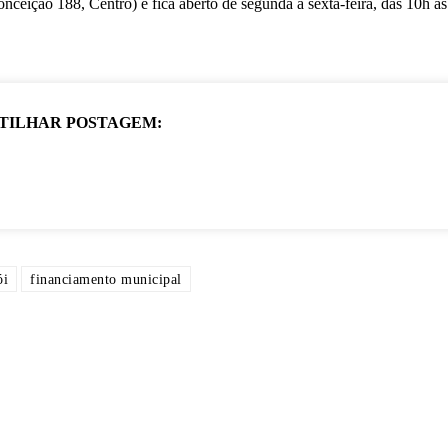
ceição 188, Centro) e fica aberto de segunda a sexta-feira, das 10h às
TILHAR POSTAGEM:
ói
financiamento municipal