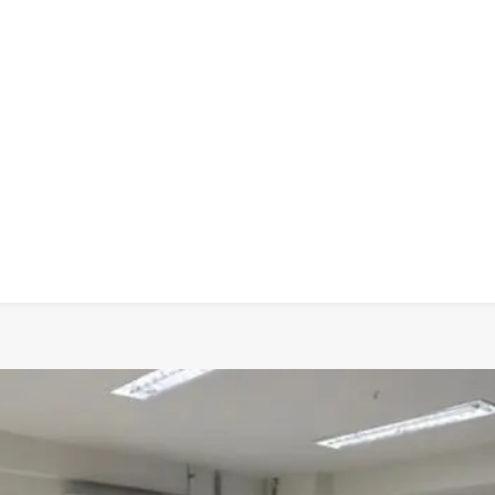
 dia
social
política
cultura
saúde
policial