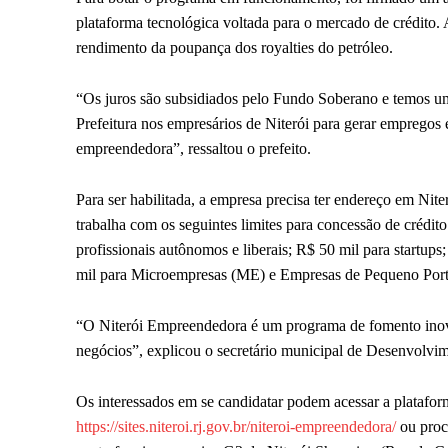
plataforma tecnológica voltada para o mercado de crédito.
rendimento da poupança dos royalties do petróleo.
“Os juros são subsidiados pelo Fundo Soberano e temos um
Prefeitura nos empresários de Niterói para gerar empregos 
empreendedora”, ressaltou o prefeito.
Para ser habilitada, a empresa precisa ter endereço em Ni
trabalha com os seguintes limites para concessão de crédi
profissionais autônomos e liberais; R$ 50 mil para startup
mil para Microempresas (ME) e Empresas de Pequeno Porte 
“O Niterói Empreendedora é um programa de fomento inov
negócios”, explicou o secretário municipal de Desenvolv
Os interessados em se candidatar podem acessar a plataform
https://sites.niteroi.rj.gov.br/niteroi-empreendedora/
ou proc