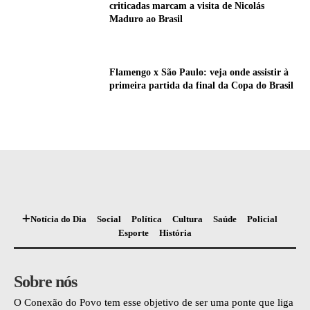
criticadas marcam a visita de Nicolás
Maduro ao Brasil
Flamengo x São Paulo: veja onde assistir à
primeira partida da final da Copa do Brasil
Notícia do Dia
Social
Política
Cultura
Saúde
Policial
Esporte
História
Sobre nós
O Conexão do Povo tem esse objetivo de ser uma ponte que liga