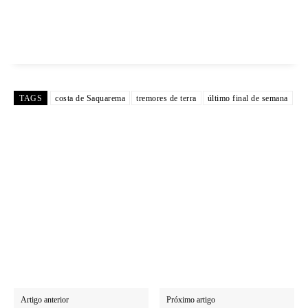
TAGS
costa de Saquarema
tremores de terra
último final de semana
Artigo anterior
Próximo artigo