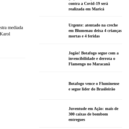
contra a Covid-19 será
realizada em Maricá
Urgente: atentado na creche
lestra mediada
em Blumenau deixa 4 crianças
 Karol
mortas e 4 feridas
Jogão! Botafogo segue com a
invencibilidade e derrota o
Flamengo no Maracanã
Botafogo vence o Fluminense
e segue líder do Brasileirão
Juventude em Ação: mais de
300 caixas de bombom
entregues