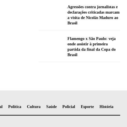
Agressões contra jornalistas e
declarações criticadas marcam
a visita de Nicolás Maduro ao
Brasil
Flamengo x São Paulo: veja
onde assistir à primeira
partida da final da Copa do
Brasil
al
Política
Cultura
Saúde
Policial
Esporte
História