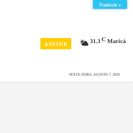
Traduzir »
C
31.3
Maricá
ASSINE
esporte
história
SEXTA-FEIRA, AGOSTO 7, 2026