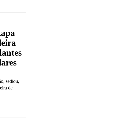
tapa
leira
dantes
lares
o, sediou,
eira de