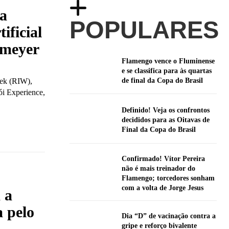
ra
POPULARES
ificial
emeyer
Flamengo vence o Fluminense
e se classifica para às quartas
de final da Copa do Brasil
eek (RIW),
rói Experience,
Definido! Veja os confrontos
decididos para as Oitavas de
Final da Copa do Brasil
Confirmado! Vítor Pereira
não é mais treinador do
Flamengo; torcedores sonham
com a volta de Jorge Jesus
 a
a pelo
Dia “D” de vacinação contra a
gripe e reforço bivalente