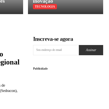
res
inovação
TECNOLOGIA
Inscreva-se agora
Assinar
o
egional
Publicidade
s de
(Sedracon),