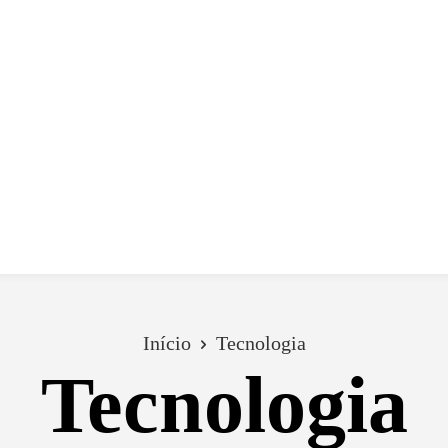
 dia
social
política
cultura
saúde
policial
Início
Tecnologia
Tecnologia