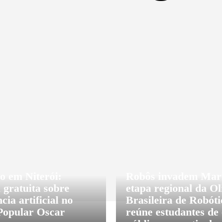
ES
CIDADANIA
COLUNAS E BLOGS
CO
o em Niterói:
Robôs invadem Mar
 gratuita sobre
etapa regional da O
ncia artificial no
Brasileira de Robóti
Popular Oscar
reúne estudantes de 