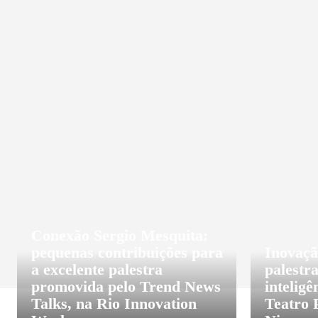
ASSISTÊNCIA SOCIAL
BRASIL
CELEBRIDAD
Conexão Sergio Mesquita:
pequenas contribuições para
Inovaçã
a excelente palestra
palestra
promovida pelo Trend News
inteligê
Talks, na Rio Innovation
Teatro 