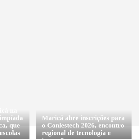
LUNISTA
CULTURA
DESTAQUE
ECON
icá na
limpíada
Maricá abre inscrições para
ca, que
o Conlestech 2026, encontro
escolas
regional de tecnologia e