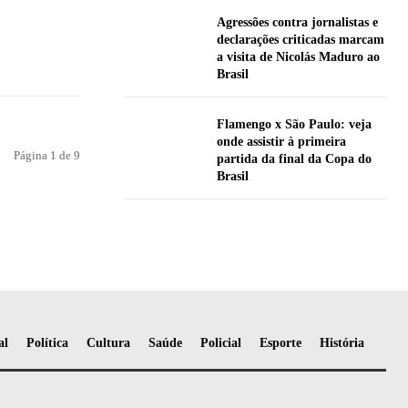
Agressões contra jornalistas e
declarações criticadas marcam
a visita de Nicolás Maduro ao
Brasil
Flamengo x São Paulo: veja
onde assistir à primeira
Página 1 de 9
partida da final da Copa do
Brasil
al
Política
Cultura
Saúde
Policial
Esporte
História