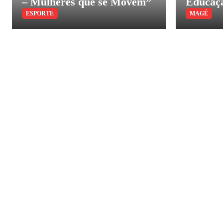
– Mulheres que se Movem”
Educaçã
ESPORTE
MAGÉ