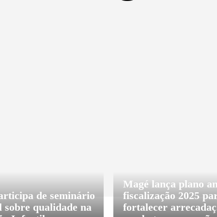
ES
CIDADANIA
COLUNAS E BLOGS
CO
Magé lança plano an
rticipa de seminário
fiscalização 2025 pa
l sobre qualidade na
fortalecer arrecadaç