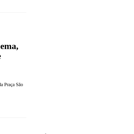
nema,
e
 da Praça São