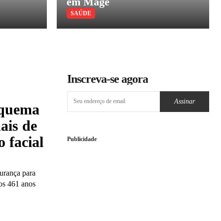
em Magé
SAÚDE
Inscreva-se agora
Assinar
squema
ais de
 facial
Publicidade
urança para
dos 461 anos