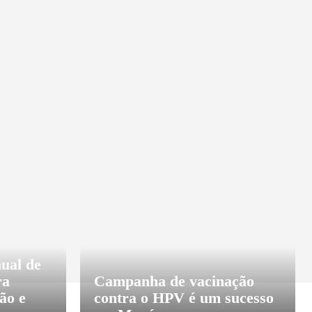
LUNISTA
CULTURA
DESTAQUE
ECON
ual de
ra
Campanha de vacinação
ão e
contra o HPV é um sucesso