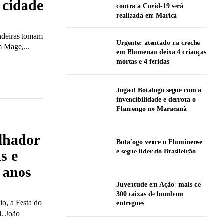
 cidade
contra a Covid-19 será
realizada em Maricá
ndeiras tomam
Urgente: atentado na creche
m Magé,...
em Blumenau deixa 4 crianças
mortas e 4 feridas
Jogão! Botafogo segue com a
invencibilidade e derrota o
Flamengo no Maracanã
alhador
Botafogo vence o Fluminense
e segue líder do Brasileirão
s e
 anos
Juventude em Ação: mais de
300 caixas de bombom
io, a Festa do
entregues
l. João