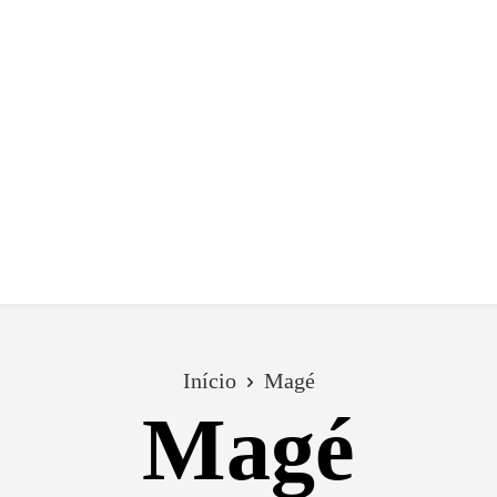
 dia
social
política
cultura
saúde
policial
Início
Magé
Magé