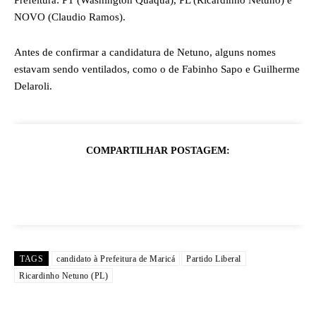
Prefeitura: PT (Washington Quaquá), PL (Ricardinho Netuno) e
NOVO (Claudio Ramos).
Antes de confirmar a candidatura de Netuno, alguns nomes
estavam sendo ventilados, como o de Fabinho Sapo e Guilherme
Delaroli.
COMPARTILHAR POSTAGEM:
TAGS
candidato à Prefeitura de Maricá
Partido Liberal
Ricardinho Netuno (PL)