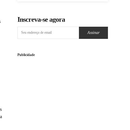
Inscreva-se agora
s
Assinar
Publicidade
s
ça