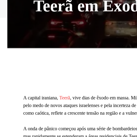
Teerã em Êxod
A capital iraniana,
Teerã
, vive dias de êxodo em massa. Mi
pelo medo de novos ataques israelenses e pela incerteza de 
como caótica, reflete a crescente tensão na região e a vulne
A onda de pânico começou após uma série de bombardeios is
mas rapidamente se estenderam a áreas residenciais de Tee