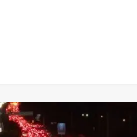
 dia
social
política
cultura
saúde
policial