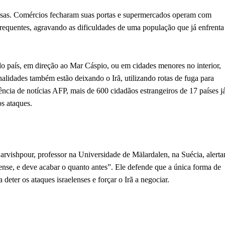
iosas. Comércios fecharam suas portas e supermercados operam com
 frequentes, agravando as dificuldades de uma população que já enfrenta
o país, em direção ao Mar Cáspio, ou em cidades menores no interior,
onalidades também estão deixando o Irã, utilizando rotas de fuga para
cia de notícias AFP, mais de 600 cidadãos estrangeiros de 17 países j
os ataques.
arvishpour, professor na Universidade de Mälardalen, na Suécia, alert
lense, e deve acabar o quanto antes”. Ele defende que a única forma de
 deter os ataques israelenses e forçar o Irã a negociar.