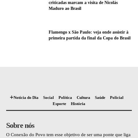
criticadas marcam a visita de Nicolás
Maduro ao Brasil
Flamengo x São Paulo: veja onde assistir à
primeira partida da final da Copa do Brasil
Notícia do Dia
Social
Política
Cultura
Saúde
Policial
Esporte
História
Sobre nós
O Conexão do Povo tem esse objetivo de ser uma ponte que liga