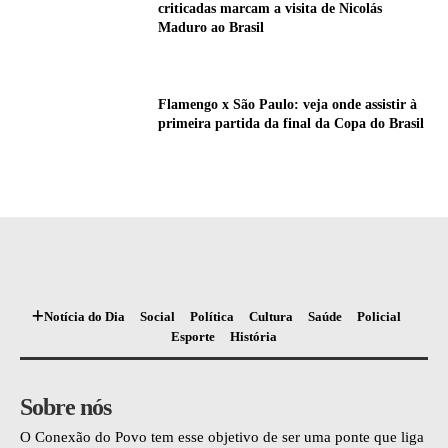
criticadas marcam a visita de Nicolás
Maduro ao Brasil
Flamengo x São Paulo: veja onde assistir à
primeira partida da final da Copa do Brasil
Notícia do Dia
Social
Política
Cultura
Saúde
Policial
Esporte
História
Sobre nós
O Conexão do Povo tem esse objetivo de ser uma ponte que liga