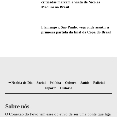
criticadas marcam a visita de Nicolás
Maduro ao Brasil
Flamengo x São Paulo: veja onde assistir à
primeira partida da final da Copa do Brasil
Notícia do Dia
Social
Política
Cultura
Saúde
Policial
Esporte
História
Sobre nós
O Conexão do Povo tem esse objetivo de ser uma ponte que liga