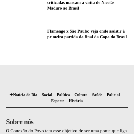
criticadas marcam a visita de Nicolás
Maduro ao Brasil
Flamengo x São Paulo: veja onde assistir à
primeira partida da final da Copa do Brasil
Notícia do Dia
Social
Política
Cultura
Saúde
Policial
Esporte
História
Sobre nós
O Conexão do Povo tem esse objetivo de ser uma ponte que liga