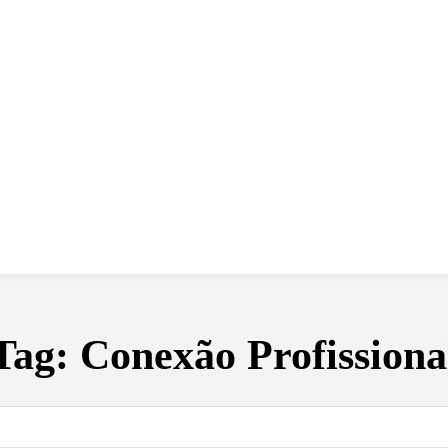
 dia
social
política
cultura
saúde
policial
Tag:
Conexão Profissiona