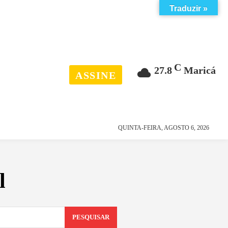
Traduzir »
C
27.8
Maricá
ASSINE
esporte
história
QUINTA-FEIRA, AGOSTO 6, 2026
l
PESQUISAR