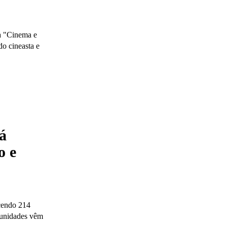
na "Cinema e
o cineasta e
á
o e
cendo 214
tunidades vêm