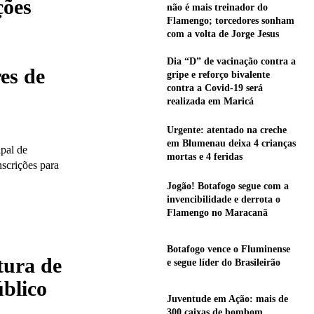
ções
não é mais treinador do
Flamengo; torcedores sonham
com a volta de Jorge Jesus
Dia “D” de vacinação contra a
es de
gripe e reforço bivalente
contra a Covid-19 será
realizada em Maricá
Urgente: atentado na creche
em Blumenau deixa 4 crianças
pal de
mortas e 4 feridas
nscrições para
Jogão! Botafogo segue com a
invencibilidade e derrota o
Flamengo no Maracanã
Botafogo vence o Fluminense
tura de
e segue líder do Brasileirão
úblico
Juventude em Ação: mais de
300 caixas de bombom