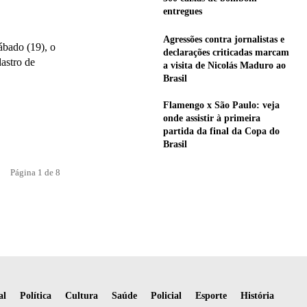
entregues
Agressões contra jornalistas e
sábado (19), o
declarações criticadas marcam
astro de
a visita de Nicolás Maduro ao
Brasil
Flamengo x São Paulo: veja
onde assistir à primeira
partida da final da Copa do
Brasil
Página 1 de 8
al
Política
Cultura
Saúde
Policial
Esporte
História