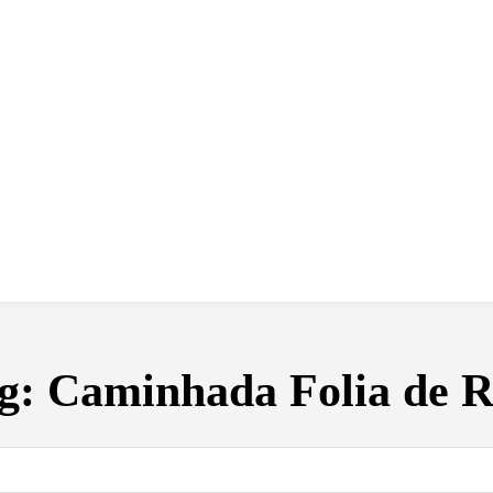
 dia
social
política
cultura
saúde
policial
g:
Caminhada Folia de R