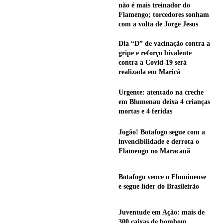
não é mais treinador do
Flamengo; torcedores sonham
com a volta de Jorge Jesus
Dia “D” de vacinação contra a
gripe e reforço bivalente
contra a Covid-19 será
realizada em Maricá
Urgente: atentado na creche
em Blumenau deixa 4 crianças
mortas e 4 feridas
Jogão! Botafogo segue com a
invencibilidade e derrota o
Flamengo no Maracanã
Botafogo vence o Fluminense
e segue líder do Brasileirão
Juventude em Ação: mais de
300 caixas de bombom