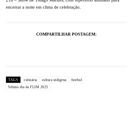
21h – Show de Thiago Martins, com repertório animado para
encerrar a noite em clima de celebração.
COMPARTILHAR POSTAGEM:
TAGS
culinária
cultura indígena
futebol
Sétimo dia da FLIM 2025