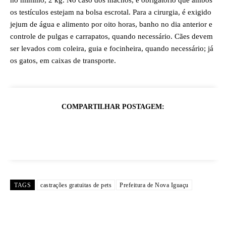
no mínimo, 2 kg. No caso dos machos, é obrigatório que ambos
os testículos estejam na bolsa escrotal. Para a cirurgia, é exigido
jejum de água e alimento por oito horas, banho no dia anterior e
controle de pulgas e carrapatos, quando necessário. Cães devem
ser levados com coleira, guia e focinheira, quando necessário; já
os gatos, em caixas de transporte.
COMPARTILHAR POSTAGEM:
TAGS
castrações gratuitas de pets
Prefeitura de Nova Iguaçu