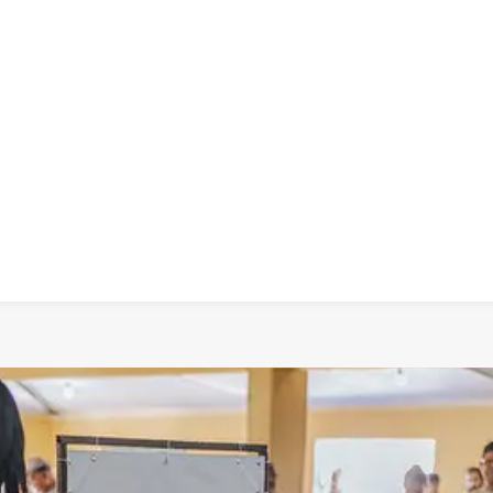
 dia
social
política
cultura
saúde
policial