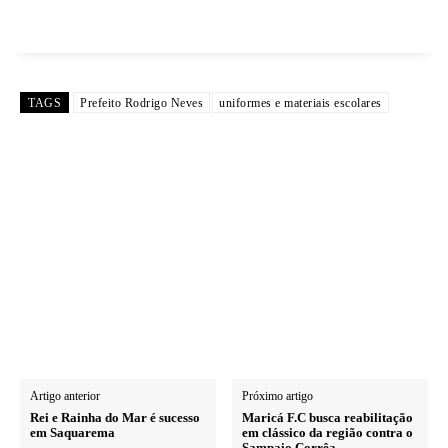
TAGS
Prefeito Rodrigo Neves
uniformes e materiais escolares
Artigo anterior
Próximo artigo
Rei e Rainha do Mar é sucesso
Maricá F.C busca reabilitação
em Saquarema
em clássico da região contra o
Sampaio Corrêa