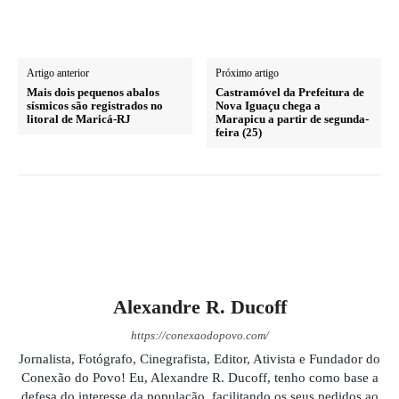
Artigo anterior
Próximo artigo
Mais dois pequenos abalos
Castramóvel da Prefeitura de
sísmicos são registrados no
Nova Iguaçu chega a
litoral de Maricá-RJ
Marapicu a partir de segunda-
feira (25)
Alexandre R. Ducoff
https://conexaodopovo.com/
Jornalista, Fotógrafo, Cinegrafista, Editor, Ativista e Fundador do
Conexão do Povo! Eu, Alexandre R. Ducoff, tenho como base a
defesa do interesse da população, facilitando os seus pedidos ao