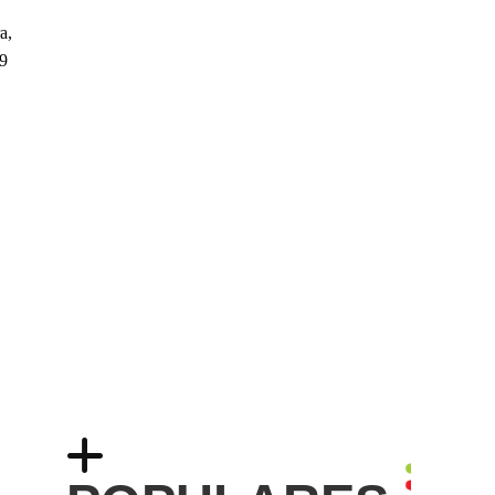
a,
29