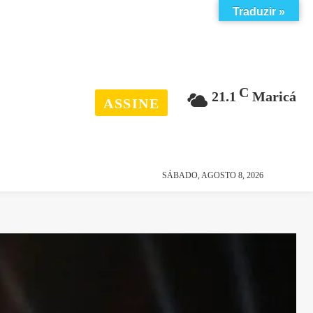
Traduzir »
C
21.1
Maricá
ASSINE
esporte
história
SÁBADO, AGOSTO 8, 2026