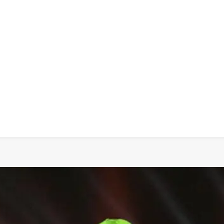
 dia
social
política
cultura
saúde
policial