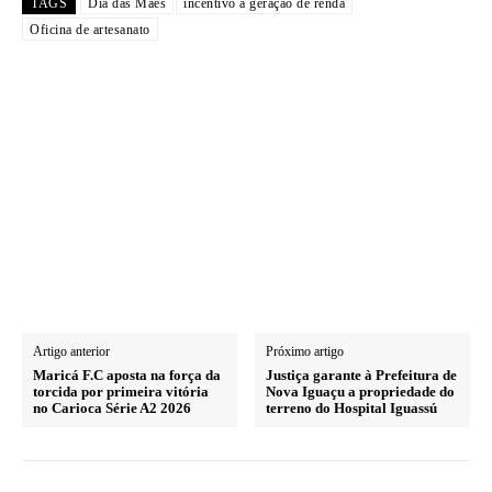
TAGS
Dia das Mães
incentivo à geração de renda
Oficina de artesanato
Artigo anterior
Próximo artigo
Maricá F.C aposta na força da
Justiça garante à Prefeitura de
torcida por primeira vitória
Nova Iguaçu a propriedade do
no Carioca Série A2 2026
terreno do Hospital Iguassú