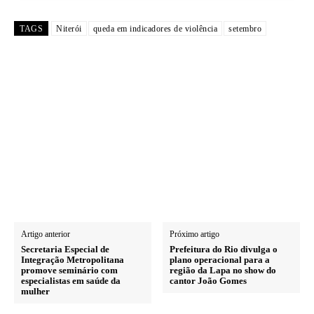
TAGS
Niterói
queda em indicadores de violência
setembro
Artigo anterior
Próximo artigo
Secretaria Especial de
Prefeitura do Rio divulga o
Integração Metropolitana
plano operacional para a
promove seminário com
região da Lapa no show do
especialistas em saúde da
cantor João Gomes
mulher