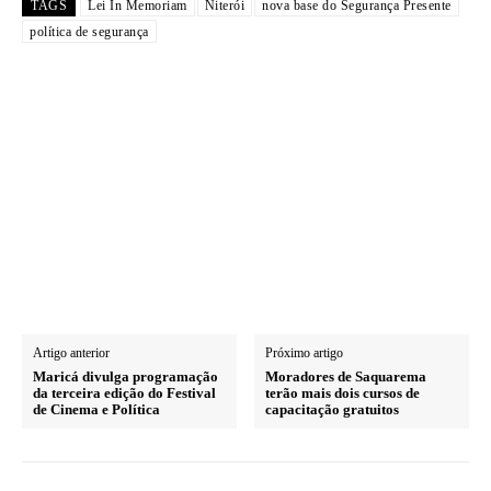
TAGS
Lei In Memoriam
Niterói
nova base do Segurança Presente
política de segurança
Artigo anterior
Próximo artigo
Maricá divulga programação
Moradores de Saquarema
da terceira edição do Festival
terão mais dois cursos de
de Cinema e Política
capacitação gratuitos