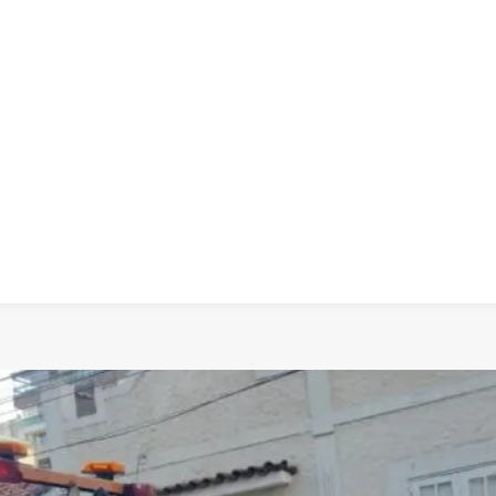
 dia
social
política
cultura
saúde
policial