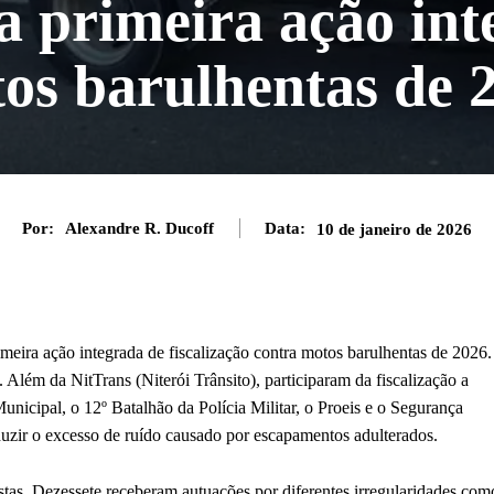
za primeira ação in
os barulhentas de 
Por:
Alexandre R. Ducoff
Data:
10 de janeiro de 2026
primeira ação integrada de fiscalização contra motos barulhentas de 2026.
Além da NitTrans (Niterói Trânsito), participaram da fiscalização a
nicipal, o 12º Batalhão da Polícia Militar, o Proeis e o Segurança
eduzir o excesso de ruído causado por escapamentos adulterados.
tas. Dezessete receberam autuações por diferentes irregularidades com