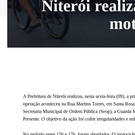
Niterói reali
mot
A Prefeitura de Niterói realizou, nesta sexta-feira (09), a 
operação aconteceu na Rua Martins Torres, em Santa Rosa. 
Secretaria Municipal de Ordem Pública (Seop), a Guarda Mu
Presente. O objetivo da ação foi coibir irregularidades e r
No período entre 15h e 17h, foram abordados 43 motociclis