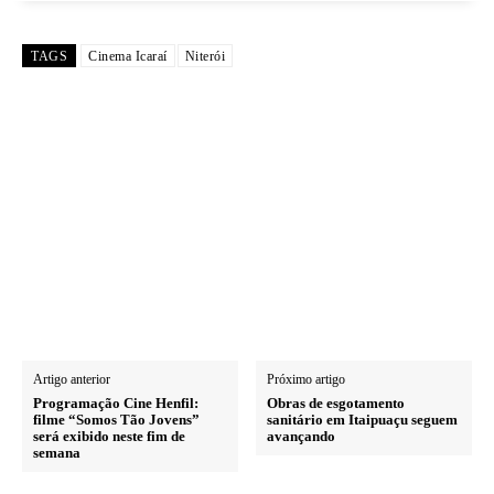
TAGS
Cinema Icaraí
Niterói
Artigo anterior
Próximo artigo
Programação Cine Henfil:
Obras de esgotamento
filme “Somos Tão Jovens”
sanitário em Itaipuaçu seguem
será exibido neste fim de
avançando
semana