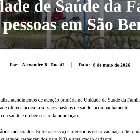
ade de Saúde da F
l pessoas em São Be
Por:
Alexandre R. Ducoff
Data:
8 de maio de 2026
realiza atendimentos de atenção primária na Unidade de Saúde da Famíli
ade oferece acesso a serviços básicos de saúde, acompanhamento
o da saúde e do bem-estar da população.
ios cadastrados. Entre os serviços oferecidos estão vacinação de rotin
curativos, testes rápidos para ISTs e atualização cadastral.