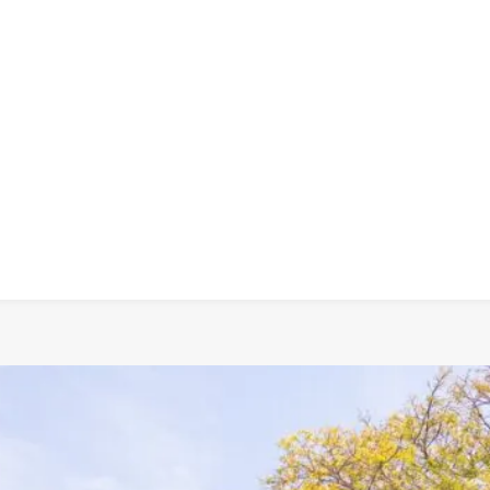
 dia
social
política
cultura
saúde
policial