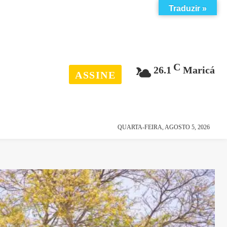
Traduzir »
C
26.1
Maricá
ASSINE
esporte
história
QUARTA-FEIRA, AGOSTO 5, 2026