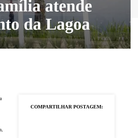
amília atende
nto da Lagoa
a
COMPARTILHAR POSTAGEM:
a,