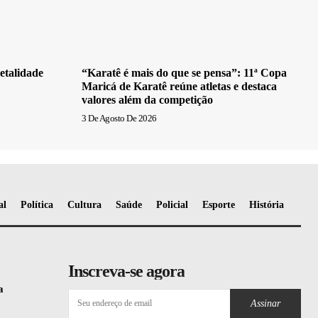
etalidade
“Karatê é mais do que se pensa”: 11ª Copa
Maricá de Karatê reúne atletas e destaca
valores além da competição
3 De Agosto De 2026
al
Política
Cultura
Saúde
Policial
Esporte
História
Inscreva-se agora
a
Assinar