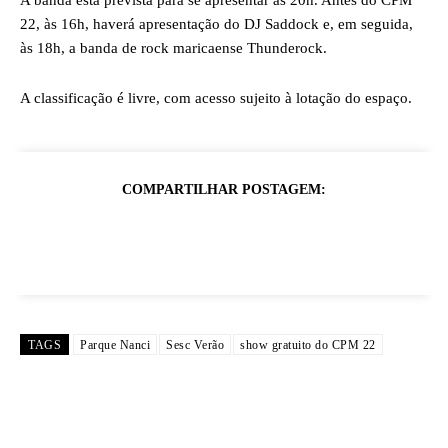
A banda está prevista para se apresentar às 20h. Antes do CPM
22, às 16h, haverá apresentação do DJ Saddock e, em seguida,
às 18h, a banda de rock maricaense Thunderock.
A classificação é livre, com acesso sujeito à lotação do espaço.
COMPARTILHAR POSTAGEM:
TAGS
Parque Nanci
Sesc Verão
show gratuito do CPM 22