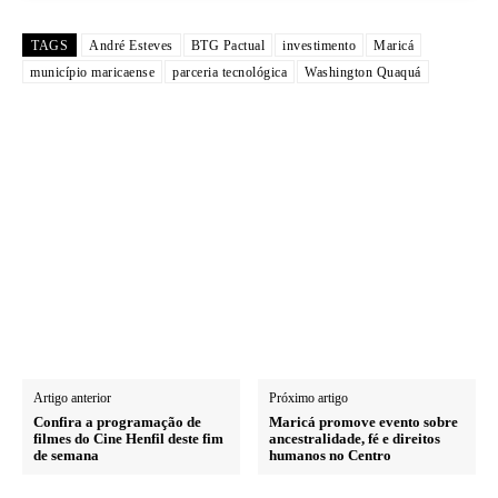
TAGS
André Esteves
BTG Pactual
investimento
Maricá
município maricaense
parceria tecnológica
Washington Quaquá
Artigo anterior
Próximo artigo
Confira a programação de
Maricá promove evento sobre
filmes do Cine Henfil deste fim
ancestralidade, fé e direitos
de semana
humanos no Centro