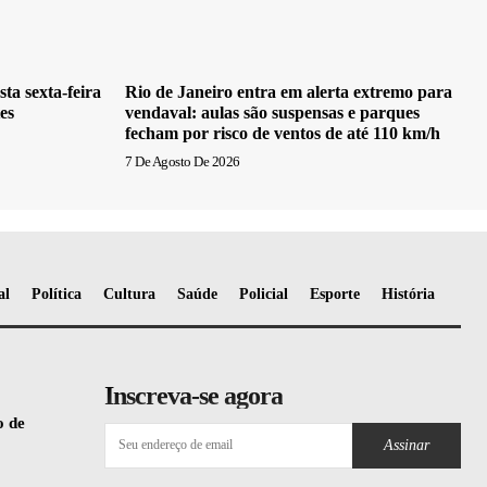
ta sexta-feira
Rio de Janeiro entra em alerta extremo para
es
vendaval: aulas são suspensas e parques
fecham por risco de ventos de até 110 km/h
7 De Agosto De 2026
al
Política
Cultura
Saúde
Policial
Esporte
História
Inscreva-se agora
o de
Assinar