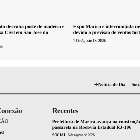
to derruba poste de madeira e
Expo Maricá é interrompida nes
sa Civil em São José do
devido à previsão de ventos fort
7 De Agosto De 2026
26
Notícia do Dia
Soci
onexão
Recentes
ÇÃO
Prefeitura de Maricá avança na construçã
passarela na Rodovia Estadual RJ-106
st
SOCIAL
8 de agosto de 2026