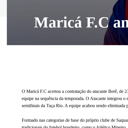
Maricá F.C an
O Maricá F.C acertou a contratação do atacante Berê, de 2
equipe na sequência da temporada. O Atacante integrou o
semifinais da Taça Rio. A equipe acabou sendo eliminada p
Formado nas categorias de base do próprio clube de Saquar
tradicionais do futebol brasileiro, como o Atlético Mine