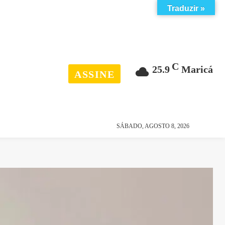
Traduzir »
C
25.9
Maricá
ASSINE
esporte
história
SÁBADO, AGOSTO 8, 2026