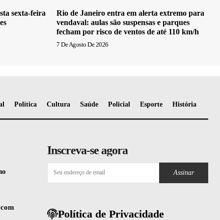
ta sexta-feira
Rio de Janeiro entra em alerta extremo para
es
vendaval: aulas são suspensas e parques
fecham por risco de ventos de até 110 km/h
7 De Agosto De 2026
al
Política
Cultura
Saúde
Policial
Esporte
História
Inscreva-se agora
no
Assinar
s com
Política de Privacidade