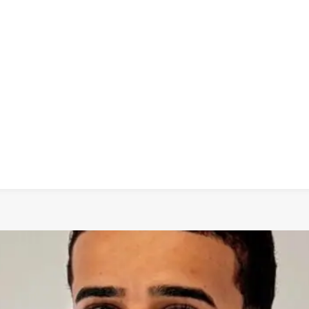
 dia
social
política
cultura
saúde
policial