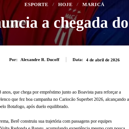
ESPORTE
HOJE
MARICÁ
uncia a chegada do
Por:
Alexandre R. Ducoff
Data:
4 de abril de 2026
3 anos, que chega por empréstimo junto ao Boavista para reforçar a
 elenco que fez boa campanha no Cariocão Superbet 2026, alcançando a
elo Botafogo, após duelo equilibrado.
ema, Berê construiu sua trajetória com passagens por equipes
iro, Volta Redonda e Bangu, acumulando experiência mesmo com pouca