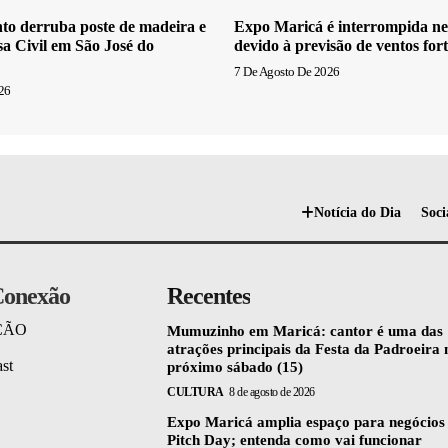
to derruba poste de madeira e
Expo Maricá é interrompida nes
sa Civil em São José do
devido à previsão de ventos fort
7 De Agosto De 2026
26
Notícia do Dia
Soci
onexão
Recentes
ÇÃO
Mumuzinho em Maricá: cantor é uma das
atrações principais da Festa da Padroeira 
st
próximo sábado (15)
CULTURA
8 de agosto de 2026
Expo Maricá amplia espaço para negócio
Pitch Day; entenda como vai funcionar