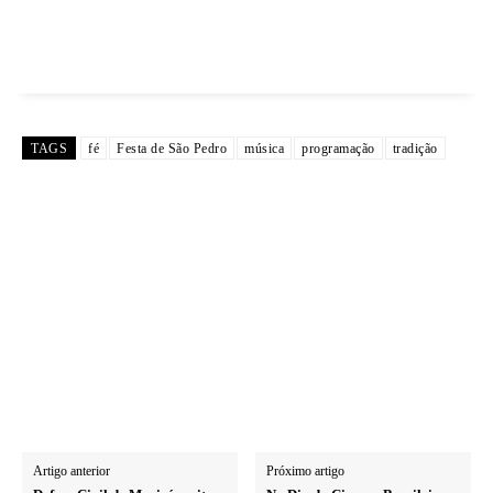
TAGS
fé
Festa de São Pedro
música
programação
tradição
Artigo anterior
Próximo artigo