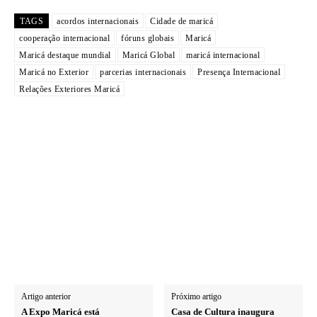
TAGS
acordos internacionais
Cidade de maricá
cooperação internacional
fóruns globais
Maricá
Maricá destaque mundial
Maricá Global
maricá internacional
Maricá no Exterior
parcerias internacionais
Presença Internacional
Relações Exteriores Maricá
Artigo anterior
Próximo artigo
A Expo Maricá está
Casa de Cultura inaugura