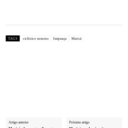
TAGS
ciclístico noturno
Itaipuaçu
Maricá
Artigo anterior
Próximo artigo