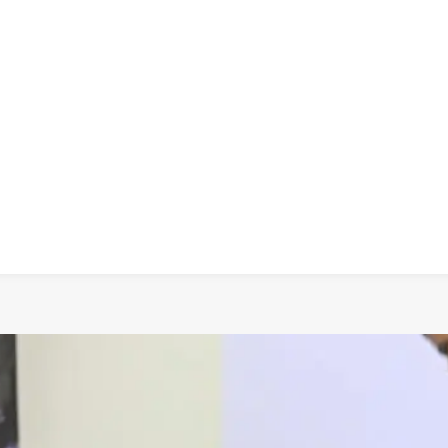
 dia
social
política
cultura
saúde
policial