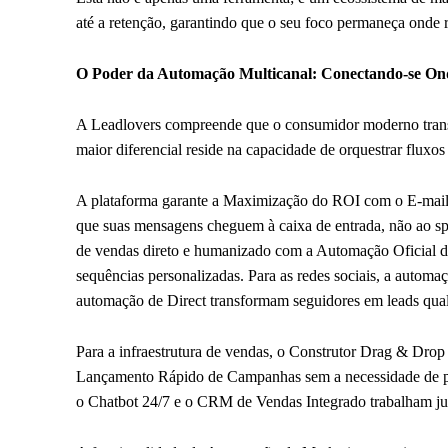
até a retenção, garantindo que o seu foco permaneça onde r
O Poder da Automação Multicanal: Conectando-se Ond
A Leadlovers compreende que o consumidor moderno transita
maior diferencial reside na capacidade de orquestrar fluxo
A plataforma garante a Maximização do ROI com o E-mail M
que suas mensagens cheguem à caixa de entrada, não ao sp
de vendas direto e humanizado com a Automação Oficial de
sequências personalizadas. Para as redes sociais, a automa
automação de Direct transformam seguidores em leads qual
Para a infraestrutura de vendas, o Construtor Drag & Drop
Lançamento Rápido de Campanhas sem a necessidade de pr
o Chatbot 24/7 e o CRM de Vendas Integrado trabalham junt