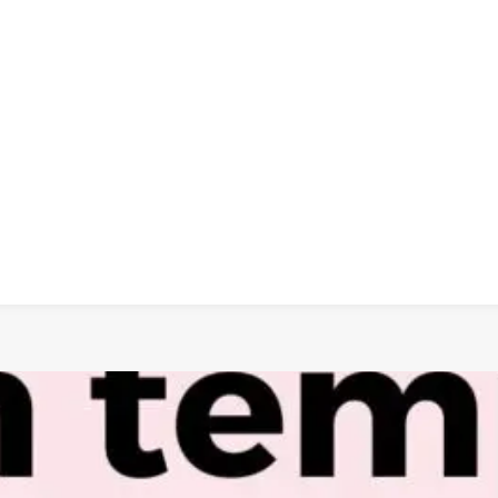
 dia
social
política
cultura
saúde
policial