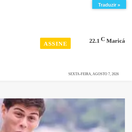
Traduzir »
C
22.1
Maricá
ASSINE
esporte
história
SEXTA-FEIRA, AGOSTO 7, 2026