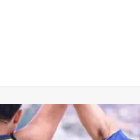
 dia
social
política
cultura
saúde
policial