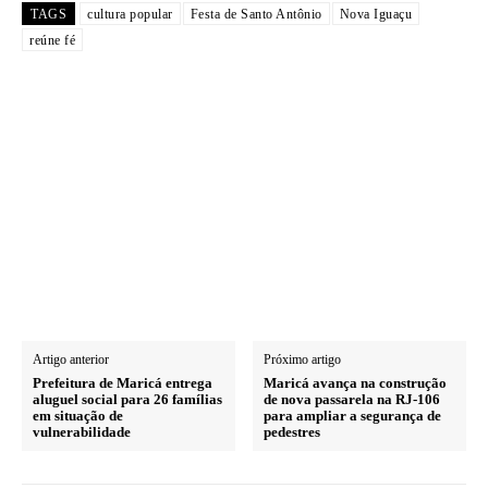
TAGS
cultura popular
Festa de Santo Antônio
Nova Iguaçu
reúne fé
Artigo anterior
Próximo artigo
Prefeitura de Maricá entrega
Maricá avança na construção
aluguel social para 26 famílias
de nova passarela na RJ-106
em situação de
para ampliar a segurança de
vulnerabilidade
pedestres