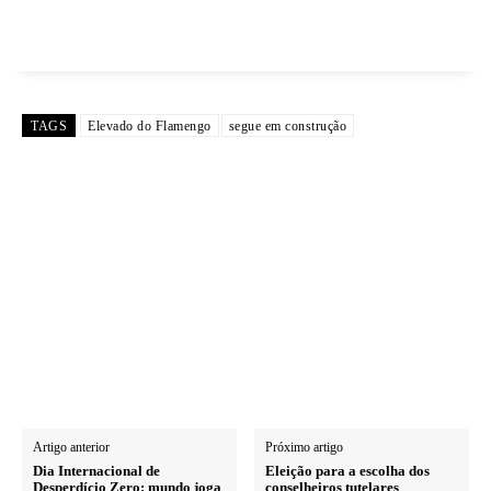
TAGS
Elevado do Flamengo
segue em construção
Artigo anterior
Próximo artigo
Dia Internacional de
Eleição para a escolha dos
Desperdício Zero: mundo joga
conselheiros tutelares