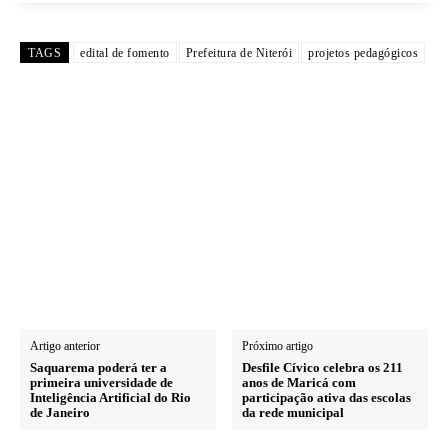
TAGS
edital de fomento
Prefeitura de Niterói
projetos pedagógicos
Artigo anterior
Próximo artigo
Saquarema poderá ter a
Desfile Cívico celebra os 211
primeira universidade de
anos de Maricá com
Inteligência Artificial do Rio
participação ativa das escolas
de Janeiro
da rede municipal