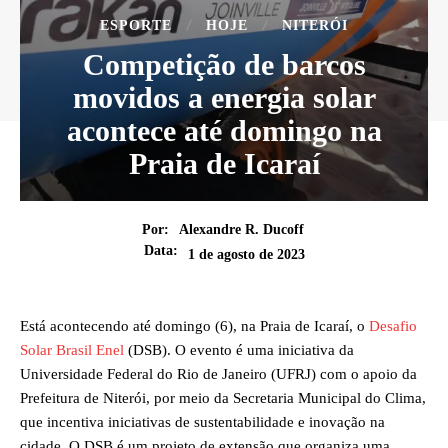
ESPORTE
HOJE
NITERÓI
Competição de barcos
movidos a energia solar
acontece até domingo na
Praia de Icaraí
Por:
Alexandre R. Ducoff
Data:
1 de agosto de 2023
Está acontecendo até domingo (6), na Praia de Icaraí, o
Desafio
Solar Brasil Enel
(DSB). O evento é uma iniciativa da
Universidade Federal do Rio de Janeiro (UFRJ) com o apoio da
Prefeitura de Niterói, por meio da Secretaria Municipal do Clima,
que incentiva iniciativas de sustentabilidade e inovação na
cidade. O DSB é um projeto de extensão que organiza uma