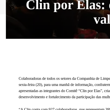
Clin por Elas:
va
Colaboradoras de todos os setores da Companhia de Limpe
sexta-feira (20), para uma manhã de informação, confrater
apresentadas as integrantes do Comitê “Clin por Elas”, cria
desenvolvimento e fortalecimento da participação das mulh
“A Clin conta com 927 colaboradoras, que representam 39%