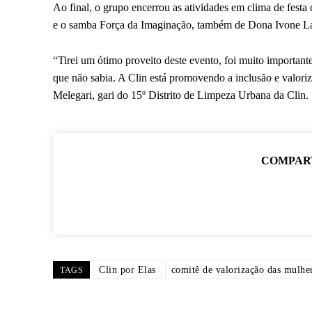
Ao final, o grupo encerrou as atividades em clima de festa
e o samba Força da Imaginação, também de Dona Ivone Lara.
“Tirei um ótimo proveito deste evento, foi muito importan
que não sabia. A Clin está promovendo a inclusão e valor
Melegari, gari do 15º Distrito de Limpeza Urbana da Clin.
COMPAR
Clin por Elas
comitê de valorização das mulhe
TAGS