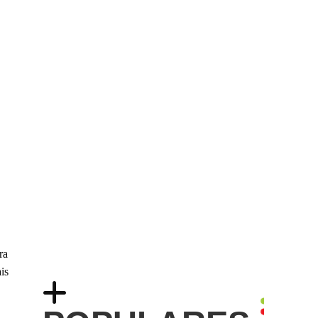
ra
is