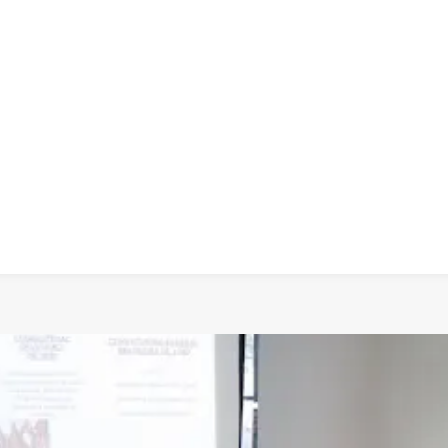
 dia
social
política
cultura
saúde
policial