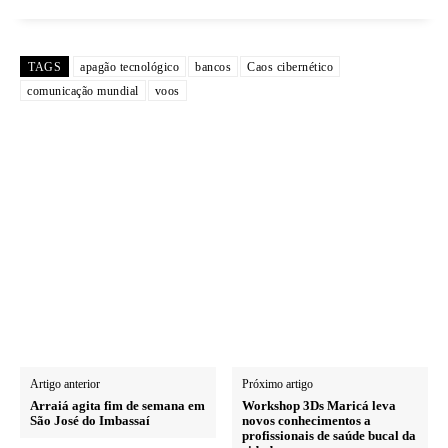
TAGS
apagão tecnológico
bancos
Caos cibernético
comunicação mundial
voos
Artigo anterior
Próximo artigo
Arraiá agita fim de semana em
Workshop 3Ds Maricá leva
São José do Imbassaí
novos conhecimentos a
profissionais de saúde bucal da